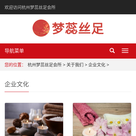
欢迎访问杭州梦蕊丝足会所
导航菜单
Toggl
navig
您的位置：
杭州梦蕊丝足会所
>
关于我们
>
企业文化
>
企业文化