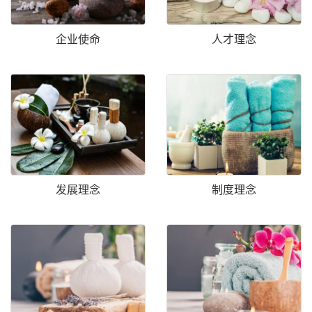
企业使命
人才理念
发展理念
制度理念