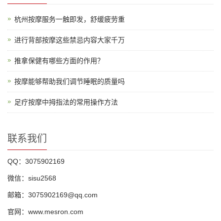
杭州按摩服务一触即发，舒缓疲劳重
进行背部按摩这些禁忌内容大家千万
推拿保健有哪些方面的作用？
按摩能够帮助我们调节睡眠的质量吗
足疗按摩中拇指法的常用操作方法
联系我们
QQ：3075902169
微信：sisu2568
邮箱：3075902169@qq.com
官网：www.mesron.com