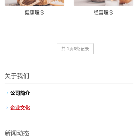
健康理念
经营理念
共
1
页
6
条记录
关于我们
公司简介
企业文化
新闻动态